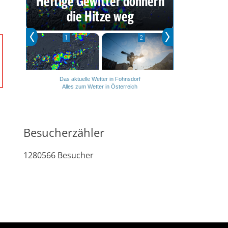
Das aktuelle Wetter in Fohnsdorf
Alles zum Wetter in Österreich
Besucherzähler
1280566
Besucher