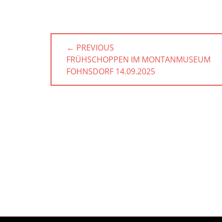
Beitragsnavigation
← PREVIOUS
PREVIOUS
FRÜHSCHOPPEN IM MONTANMUSEUM
POST:
FOHNSDORF 14.09.2025