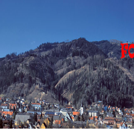
FOHNSDORF
EVENTS
Eventfotograph-
sirgerhard