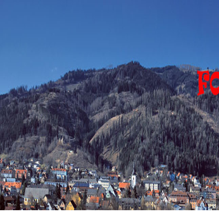
FOHNSDORF
EVENTS
Eventfotograph-
sirgerhard