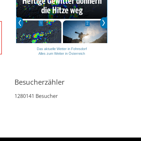
Das aktuelle Wetter in Fohnsdorf
Alles zum Wetter in Österreich
Besucherzähler
1280141
Besucher