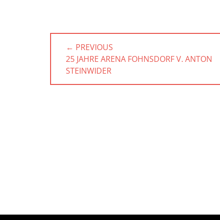
Beitragsnavigation
← PREVIOUS
PREVIOUS
25 JAHRE ARENA FOHNSDORF V. ANTON
POST:
STEINWIDER