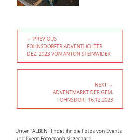
Beitragsnavigation
← PREVIOUS
PREVIOUS
FOHNSDORFER ADVENTLICHTER
POST:
DEZ. 2023 VON ANTON STEINWIDER
NEXT →
NEXT
ADVENTMARKT DER GEM.
POST:
FOHNSDORF 16.12.2023
Unter "ALBEN" findet ihr die Fotos von Events
und Event-Fotograph sirgerhard