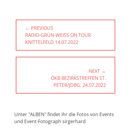
Beitragsnavigation
← PREVIOUS
PREVIOUS
RADIO-GRÜN-WEISS ON TOUR K
POST:
NITTELFELD 14.07.2022
NEXT →
NEXT
ÖKB BEZIRKSTREFFEN ST.
POST:
PETER/JDBG. 24.07.2022
Unter "ALBEN" findet ihr die Fotos von Events
und Event-Fotograph sirgerhard