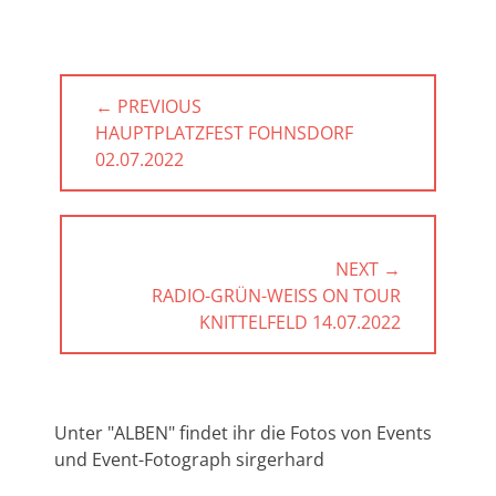
Beitragsnavigation
← PREVIOUS
PREVIOUS
HAUPTPLATZFEST FOHNSDORF
POST:
02.07.2022
NEXT →
NEXT
RADIO-GRÜN-WEISS ON TOUR K
POST:
NITTELFELD 14.07.2022
Unter "ALBEN" findet ihr die Fotos von Events
und Event-Fotograph sirgerhard