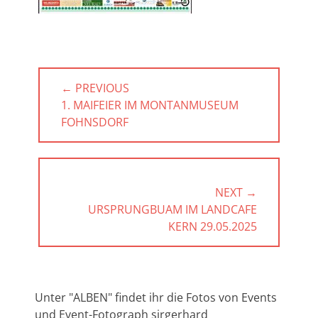
Beitragsnavigation
← PREVIOUS
PREVIOUS
1. MAIFEIER IM MONTANMUSEUM
POST:
FOHNSDORF
NEXT →
NEXT
URSPRUNGBUAM IM LANDCAFE
POST:
KERN 29.05.2025
Unter "ALBEN" findet ihr die Fotos von Events
und Event-Fotograph sirgerhard