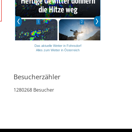
Das aktuelle Wetter in Fohnsdorf
Alles zum Wetter in Österreich
Besucherzähler
1280268
Besucher