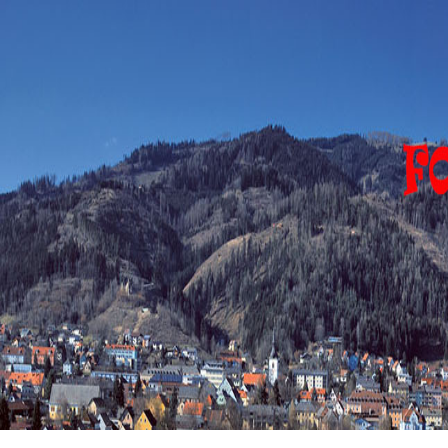
FOHNSDORF
EVENTS
Eventfotograph-
sirgerhard