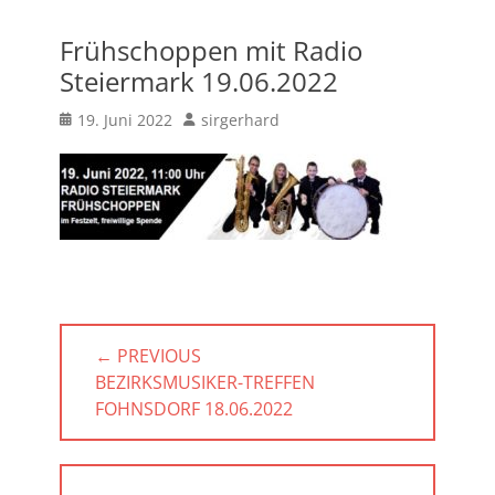
Frühschoppen mit Radio
Steiermark 19.06.2022
Posted
Author
19. Juni 2022
sirgerhard
on
Beitragsnavigation
← PREVIOUS
PREVIOUS
BEZIRKSMUSIKER-TREFFEN
POST:
FOHNSDORF 18.06.2022