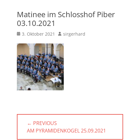
Matinee im Schlosshof Piber
03.10.2021
Posted
Author
3. Oktober 2021
sirgerhard
on
Beitragsnavigation
← PREVIOUS
PREVIOUS
AM PYRAMIDENKOGEL 25.09.2021
POST: