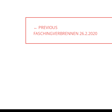
Beitragsnavigation
← PREVIOUS
PREVIOUS
FASCHINGVERBRENNEN 26.2.2020
POST: