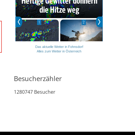
Das aktuelle Wetter in Fohnsdorf
Alles zum Wetter in Österreich
Besucherzähler
1280747
Besucher