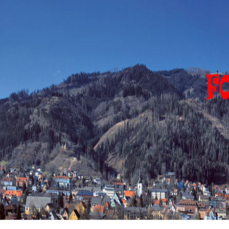
FOHNSDORF
EVENTS
Eventfotograph-
sirgerhard