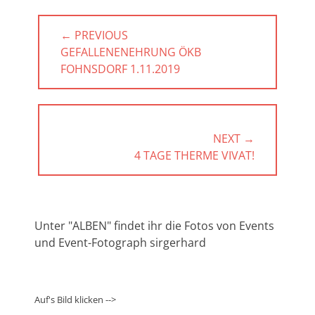
Beitragsnavigation
← PREVIOUS
PREVIOUS
GEFALLENENEHRUNG ÖKB
POST:
FOHNSDORF 1.11.2019
NEXT →
NEXT
4 TAGE THERME VIVAT!
POST:
Unter "ALBEN" findet ihr die Fotos von Events
und Event-Fotograph sirgerhard
Auf's Bild klicken -->