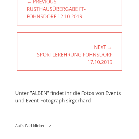
← PREVIOUS
PREVIOUS
RÜSTHAUSÜBERGABE FF-
POST:
FOHNSDORF 12.10.2019
NEXT →
NEXT
SPORTLEREHRUNG FOHNSDORF
POST:
17.10.2019
Unter "ALBEN" findet ihr die Fotos von Events
und Event-Fotograph sirgerhard
Auf's Bild klicken -->