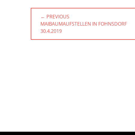
Beitragsnavigation
← PREVIOUS
PREVIOUS
MAIBAUMAUFSTELLEN IN FOHNSDORF
POST:
30.4.2019