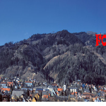
FOHNSDORF
EVENTS
Eventfotograph-
sirgerhard