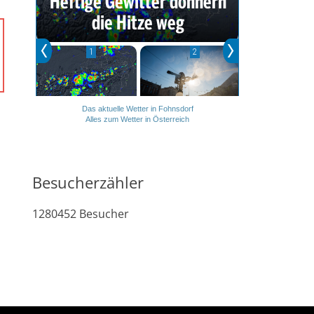
Das aktuelle Wetter in Fohnsdorf
Alles zum Wetter in Österreich
Besucherzähler
1280452
Besucher