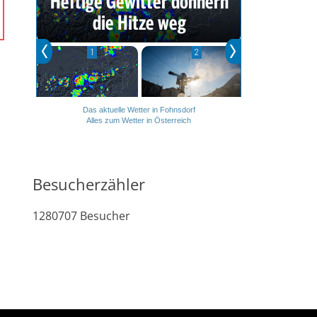
Das aktuelle Wetter in Fohnsdorf
Alles zum Wetter in Österreich
Besucherzähler
1280707
Besucher