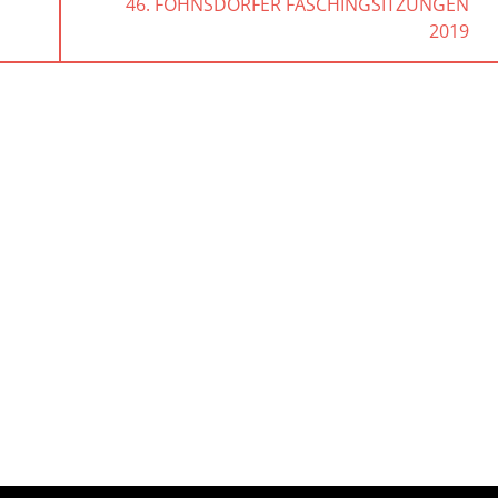
NEXT
46. FOHNSDORFER FASCHINGSITZUNGEN
POST:
2019