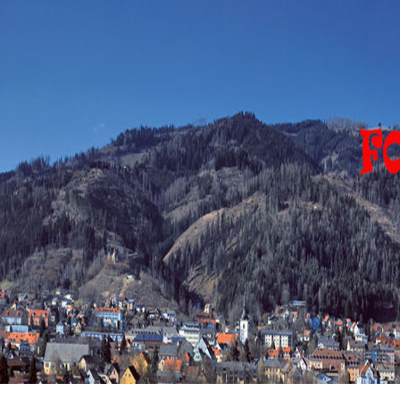
FOHNSDORF
EVENTS
Eventfotograph-
sirgerhard