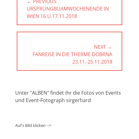
← PREVIOUS
PREVIOUS
URSPRUNGBUAMWOCHENENDE IN
POST:
WIEN 16.U.17.11.2018
NEXT →
NEXT
FANREISE IN DIE THERME DOBRNA
POST:
23.11.-25.11.2018
Unter "ALBEN" findet ihr die Fotos von Events
und Event-Fotograph sirgerhard
Auf's Bild klicken -->