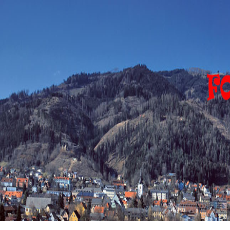
FOHNSDORF
EVENTS
Eventfotograph-
sirgerhard