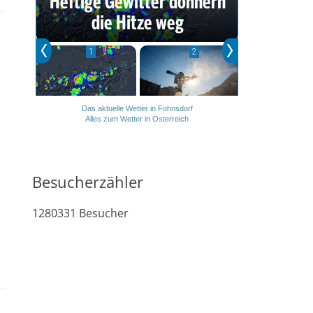
Das aktuelle Wetter in Fohnsdorf
Alles zum Wetter in Österreich
Besucherzähler
1280331
Besucher