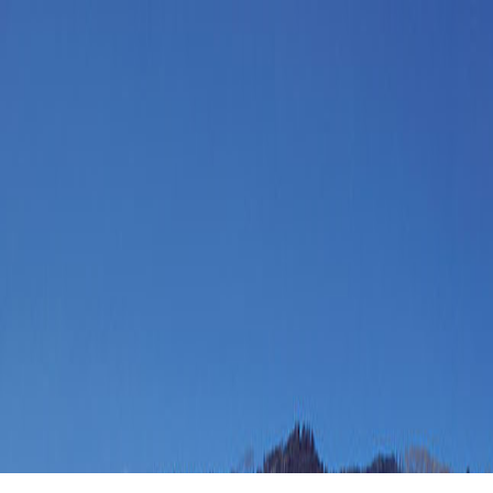
FOHNSDORF
EVENTS
Eventfotograph-
sirgerhard